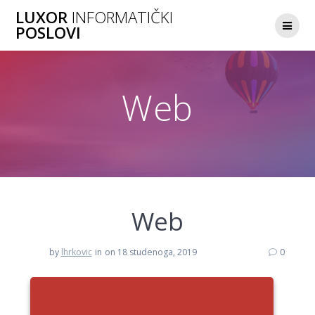
Skip
LUXOR
INFORMATIČKI
to
POSLOVI
content
Web
Web
by
lhrkovic
in
on 18 studenoga, 2019
0